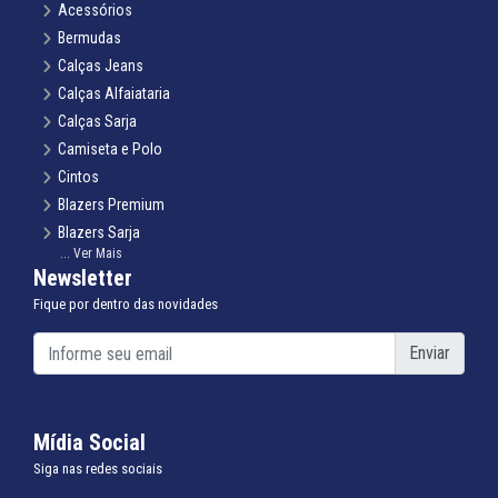
Acessórios
Bermudas
Calças Jeans
Calças Alfaiataria
Calças Sarja
Camiseta e Polo
Cintos
Blazers Premium
Blazers Sarja
... Ver Mais
Coletes Alfaiataria
Newsletter
Gravatas Tradicional e Slim
Fique por dentro das novidades
Infantil Terno Infantil
Infantil Blazer Infantil
Enviar
Infantil Camisa Infantil
Infantil Calça Infantil
Infantil Colete Infantil
Mídia Social
Infantil Gravata Infantil
Siga nas redes sociais
Infantil Suspensório Infantil