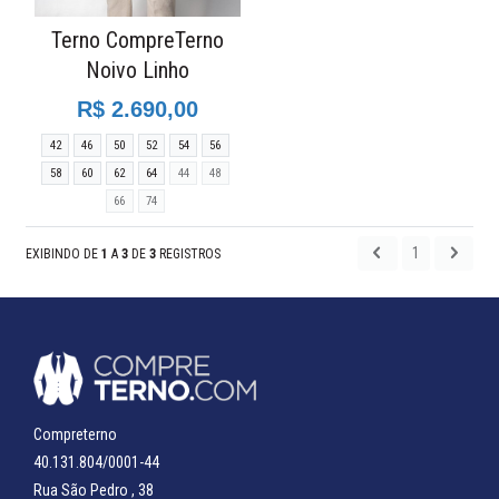
Terno CompreTerno
Noivo Linho
R$ 2.690,00
42
46
50
52
54
56
58
60
62
64
44
48
66
74
1
EXIBINDO DE
1
A
3
DE
3
REGISTROS
Compreterno
40.131.804/0001-44
Rua São Pedro , 38