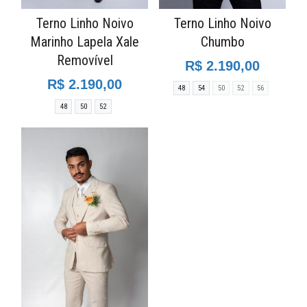
Terno Linho Noivo
Terno Linho Noivo
Marinho Lapela Xale
Chumbo
Removível
R$ 2.190,00
R$ 2.190,00
48
54
50
52
56
48
50
52