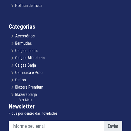
Política de troca
Categorias
Acessórios
Bermudas
Calças Jeans
Calças Alfaiataria
Calças Sarja
Camiseta e Polo
Cintos
Blazers Premium
Blazers Sarja
... Ver Mais
Gravatas Tradicional e Slim
Newsletter
Infantil Terno Infantil
Fique por dentro das novidades
Infantil Blazer Infantil
Infantil Camisa Infantil
Enviar
Infantil Calça Infantil