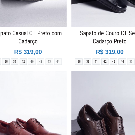
pato Casual CT Preto com
Sapato de Couro CT S
Cadarço
Cadarço Preto
R$ 319,00
R$ 319,00
38
39
42
40
41
43
44
38
39
41
42
43
44
37