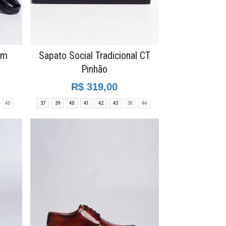
em
Sapato Social Tradicional CT
Pinhão
R$ 319,00
40
37
39
40
41
42
43
38
44