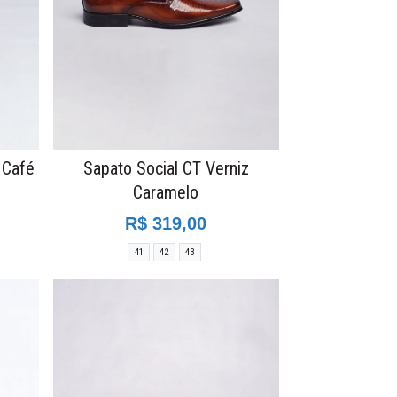
 Café
Sapato Social CT Verniz
Caramelo
R$ 319,00
41
42
43