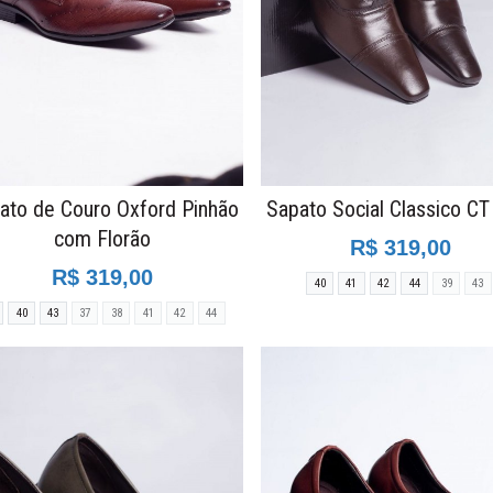
ato de Couro Oxford Pinhão
Sapato Social Classico CT
com Florão
R$ 319,00
R$ 319,00
40
41
42
44
39
43
40
43
37
38
41
42
44