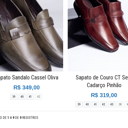
pato Sandalo Cassel Oliva
Sapato de Couro CT S
Cadarço Pinhão
R$ 349,00
R$ 319,00
39
40
41
42
39
40
41
42
43
38
DO DE
1
A
9
DE
9
REGISTROS