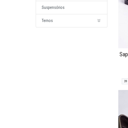
Suspensórios
Ternos
Sap
39