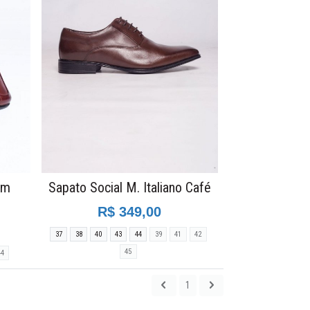
em
Sapato Social M. Italiano Café
R$ 349,00
37
38
40
43
44
39
41
42
45
44
1