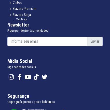
Cintos
Blazers Premium
Blazers Sarja
... Ver Mais
Gravatas Tradicional e Slim
Newsletter
Infantil Terno Infantil
Fique por dentro das novidades
Infantil Blazer Infantil
Infantil Camisa Infantil
Enviar
Infantil Calça Infantil
Infantil Colete Infantil
Infantil Gravata Infantil
Mídia Social
Infantil Suspensório Infantil
Siga nas redes sociais
Meias e Cuecas
Plus Size
Sapatos de Couro
Suspensórios
Ternos Linho Noivo
Segurança
Ternos Linho
Criptografia ponto a ponto habilitada
Ternos Gabardine