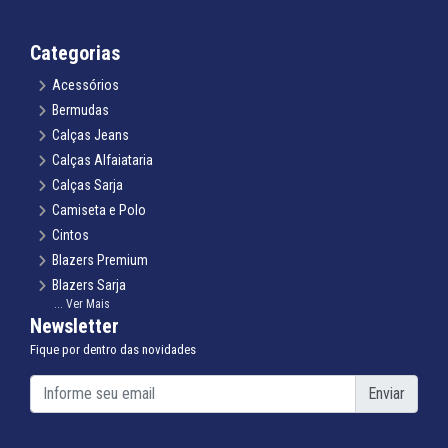
Categorias
Acessórios
Bermudas
Calças Jeans
Calças Alfaiataria
Calças Sarja
Camiseta e Polo
Cintos
Blazers Premium
Blazers Sarja
... Ver Mais
Gravatas Tradicional e Slim
Newsletter
Infantil Terno Infantil
Fique por dentro das novidades
Infantil Blazer Infantil
Infantil Camisa Infantil
Enviar
Infantil Calça Infantil
Infantil Colete Infantil