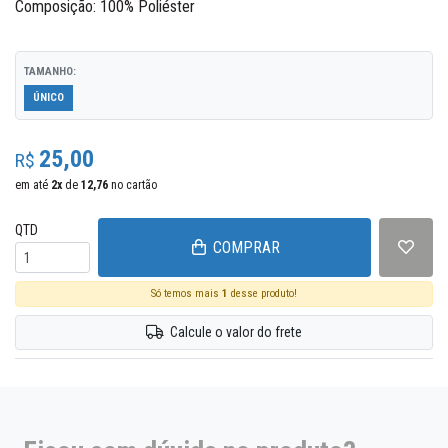
Composição: 100% Poliéster
TAMANHO:
ÚNICO
25,00
R$
em até
2
x
de
12,76
no cartão
QTD
COMPRAR
Só temos mais
1
desse produto!
Calcule o valor do frete