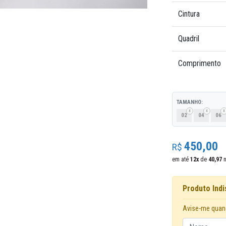
Cintura
Quadril
Comprimento
TAMANHO:
02
04
06
450,00
R$
em até
12
x
de
40,97
n
Produto Indi
Avise-me quan