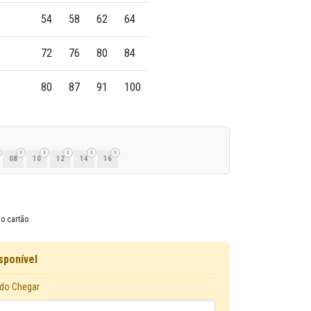
54
58
62
64
72
76
80
84
80
87
91
100
08
10
12
14
16
o cartão
sponível
do Chegar