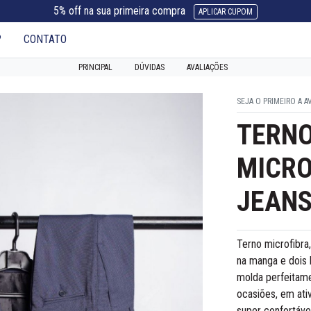
5% off na sua primeira compra
APLICAR CUPOM
?
CONTATO
PRINCIPAL
DÚVIDAS
AVALIAÇÕES
SEJA O PRIMEIRO A A
TERNO
MICRO
JEAN
Terno microfibra
na manga e dois 
molda perfeitame
ocasiões, em ativ
super confortável