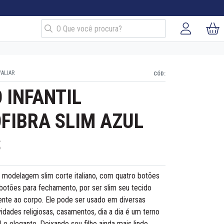
VALIAR
CÓD:
 INFANTIL
FIBRA SLIM AZUL
S
, modelagem slim corte italiano, com quatro botões
botões para fechamento, por ser slim seu tecido
nte ao corpo. Ele pode ser usado em diversas
idades religiosas, casamentos, dia a dia é um terno
 e elegante. Deixando seu filho ainda mais lindo.