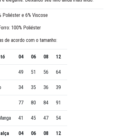
 Poliéster e 6% Viscose
orro: 100% Poliéster
as de acordo com o tamanho:
tó
04
06
08
12
49
51
56
64
o
34
35
36
39
77
80
84
91
Manga
41
45
47
54
alça
04
06
08
12